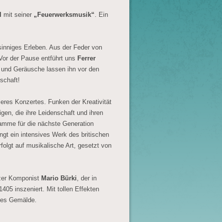
l
mit seiner
„Feuerwerksmusik“
. Ein
inniges Erleben. Aus der Feder von
 Vor der Pause entführt uns
Ferrer
und Geräusche lassen ihn vor den
schaft!
seres Konzertes. Funken der Kreativität
igen, die ihre Leidenschaft und ihren
lamme für die nächste Generation
ngt ein intensives Werk des britischen
folgt auf musikalische Art, gesetzt von
izer Komponist
Mario Bürki
, der in
05 inszeniert. Mit tollen Effekten
hes Gemälde.