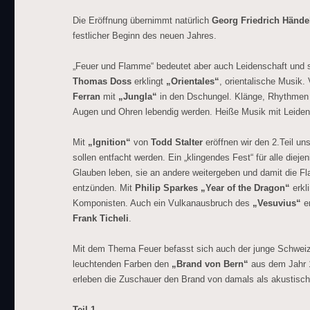
Die Eröffnung übernimmt natürlich
Georg Friedrich Hände
festlicher Beginn des neuen Jahres.
„Feuer und Flamme“ bedeutet aber auch Leidenschaft und s
Thomas Doss
erklingt
„Orientales“
, orientalische Musik.
Ferran
mit
„Jungla“
in den Dschungel. Klänge, Rhythmen 
Augen und Ohren lebendig werden. Heiße Musik mit Leiden
Mit
„Ignition“
von
Todd Stalter
eröffnen wir den 2.Teil un
sollen entfacht werden. Ein „klingendes Fest“ für alle diejen
Glauben leben, sie an andere weitergeben und damit die F
entzünden. Mit
Philip Sparkes „Year of the Dragon“
erkli
Komponisten. Auch ein Vulkanausbruch des
„Vesuvius“
er
Frank Ticheli
.
Mit dem Thema Feuer befasst sich auch der junge Schwe
leuchtenden Farben den
„Brand von Bern“
aus dem Jahr 14
erleben die Zuschauer den Brand von damals als akustisc
Teil 1